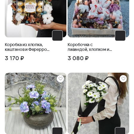
Коробка из хлопка,
Коробочка с
каштанов и Ферерро
лавандой, хлопком и
Роше
конфетами
3 170 ₽
3 080 ₽