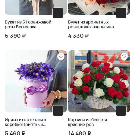
Букет из 51 оранжевой
Букет из ароматных
розы Веснушка
роз и долек апельсина
5 390 ₽
4 330 ₽
Ирисы и гортензия в
Корзина из белых и
коробке Приятный
красных роз
секрет
5 460 ₽
14 480 ₽