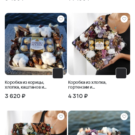
Коробка из корицы,
Коробка из хлопка,
хлопка, каштанов и
гортензии и
Ферерро Роше
сухоцветов с
3 620 ₽
4 310 ₽
конфетами Ферреро
Роше