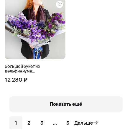
Большой букет из
дельфиниума
Фиолетовый Талисман
12 280 ₽
Показать ещё
1
2
3
...
5
Дальше