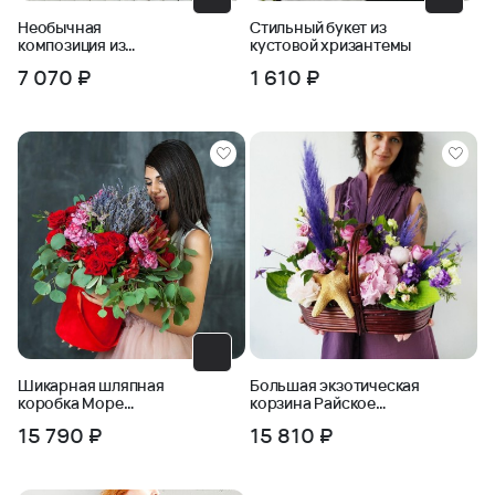
Необычная
Стильный букет из
композиция из
кустовой хризантемы
голубых гвоздик для
7 070 ₽
1 610 ₽
руководителя
Шикарная шляпная
Большая экзотическая
коробка Море
корзина Райское
страсти. Серия Магия
настроение
15 790 ₽
15 810 ₽
любви