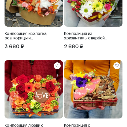
Композиция из хлопка,
Композиция из
роз, корицы и
хризантемы с вербой
имбирных пряников
Праздничная
3 660 ₽
2 680 ₽
Композиция любви с
Композиция с