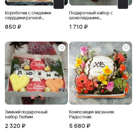
Коробочка с сладкими
Подарочный набор с
сердцами ручной
шоколадными
работы и конфетами
буквами Света
850 ₽
1 710 ₽
Зимний подарочный
Композиция весенняя
набор Любим
Радостная
2 320 ₽
5 680 ₽