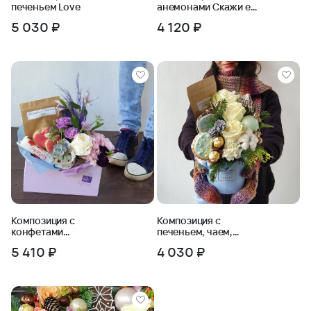
печеньем Love
анемонами Скажи ему
Love
5 030 ₽
4 120 ₽
Композиция с
Композиция с
конфетами
печеньем, чаем,
Приглашение на чай
розами и хвоей
5 410 ₽
4 030 ₽
Зимний вечер