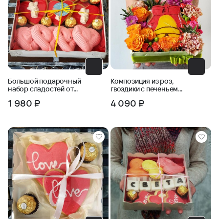
Большой подарочный
Композиция из роз,
набор сладостей от
гвоздики с печеньем
пекарни Хлебного
Колокольчик
1 980 ₽
4 090 ₽
Ангела