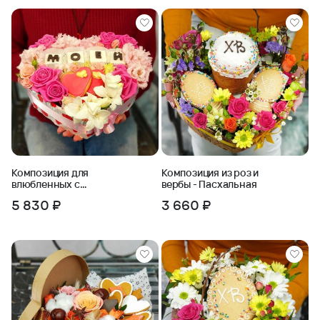
Композиция для
Композиция из роз и
влюбленных с
вербы - Пасхальная
шоколадными
5 830 ₽
3 660 ₽
буквами