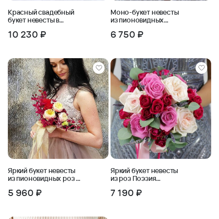
Красный свадебный
Моно-букет невесты
букет невесты в
из пионовидных
свободном стиле из
розовых и красных
10 230 ₽
6 750 ₽
роз и зелени
роз
Яркий букет невесты
Яркий букет невесты
из пионовидных роз и
из роз Поэзия
орхидей Спелая
Флорибунда
5 960 ₽
7 190 ₽
Вишня