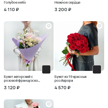
Голубое небо
Нежное сердце
4 110 ₽
3 200 ₽
Букет авторский с
Букет из 19 красных
розовой французской
роз Аврора
розой
3 120 ₽
4 570 ₽