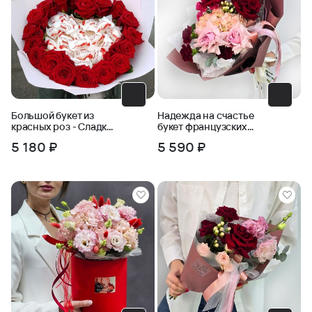
Большой букет из
Надежда на счастье
красных роз - Сладкое
букет французских
сердце
роз
5 180 ₽
5 590 ₽