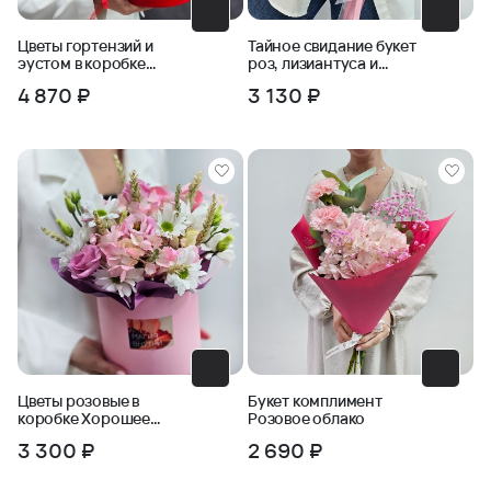
Цветы гортензий и
Тайное свидание букет
эустом в коробке
роз, лизиантуса и
Нежная страсть
гиперикума
4 870 ₽
3 130 ₽
Цветы розовые в
Букет комплимент
коробке Хорошее
Розовое облако
настроение
3 300 ₽
2 690 ₽